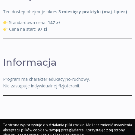
Ten dostęp obejmuje okres
3 miesięcy praktyki (maj–lipiec)
.
Standardowa cena:
147 zł
Cena na start:
97 zł
Informacja
Program ma charakter edukacyjno-ruchowy.
Nie zastępuje indywidualnej fizjoterapii.
Ta strona wykorzystuje do działania pliki cookie. Możesz zmienić ustawienia
akceptacji plików cookie w swojej przeglądarce. Korzystając z tej strony